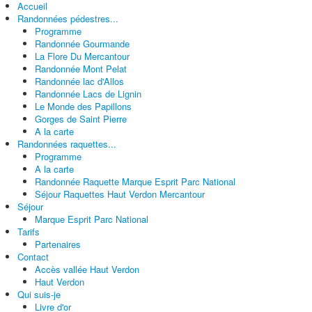
Accueil
Randonnées pédestres...
Programme
Randonnée Gourmande
La Flore Du Mercantour
Randonnée Mont Pelat
Randonnée lac d'Allos
Randonnée Lacs de Lignin
Le Monde des Papillons
Gorges de Saint Pierre
A la carte
Randonnées raquettes...
Programme
A la carte
Randonnée Raquette Marque Esprit Parc National
Séjour Raquettes Haut Verdon Mercantour
Séjour
Marque Esprit Parc National
Tarifs
Partenaires
Contact
Accès vallée Haut Verdon
Haut Verdon
Qui suis-je
Livre d'or